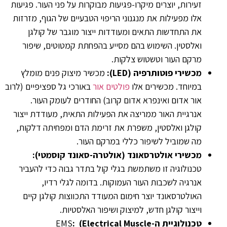
זעירות, יוצרים מיקרו-פגיעות מבוקרות על פני העור. פגיעות
אלו מפעילות את מנגנוני הריפוי הטבעיים של הגוף, מזרזות
את התחדשות התאים ומעודדות ייצור מוגבר של קולגן
ואלסטין. השימוש בהם מסייע בהפחתת קמטוטים, שיפור
מרקם העור וטשטוש צלקות.
מכשירי פוטותרפיה (LED):
מכשיר מיצוק פנים מומלץ
במיוחד. מכשירים אלו
פולטים אור
באורכי גל ספציפיים (לרוב
אור אדום ואינפרא אדום קרוב) החודרים לעומק העור.
אנרגיית האור ממריצה את הפעילות התאית, מעודדת ייצור
קולגן ואלסטין, משפרת את זרימת הדם ומפחיתה דלקות,
מה שמוביל לשיפור כללי במרקם העור.
מכשירי אולטרסאונד (אולטרה-סאונד קוסמטי):
טכנולוגיה זו משתמשת בגלי קול בתדר גבוה כדי להעביר
אנרגיה לשכבות העור העמוקות. בדומה לגלי רדיו,
האולטרסאונד יוצר חימום המעודד התכווצות קולגן קיים
וייצור קולגן חדש, למיצוק ושיפור האלסטיות.
טכנולוגיית ה-
: (Electrical Muscle
EMS