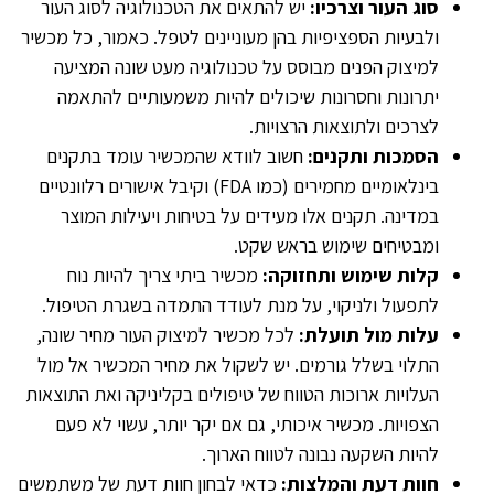
סוג העור וצרכיו:
יש להתאים את הטכנולוגיה לסוג העור
ולבעיות הספציפיות בהן מעוניינים לטפל. כאמור, כל מכשיר
למיצוק הפנים מבוסס על טכנולוגיה מעט שונה המציעה
יתרונות וחסרונות שיכולים להיות משמעותיים להתאמה
לצרכים ולתוצאות הרצויות.
הסמכות ותקנים:
חשוב לוודא שהמכשיר עומד בתקנים
בינלאומיים מחמירים (כמו FDA) וקיבל אישורים רלוונטיים
במדינה. תקנים אלו מעידים על בטיחות ויעילות המוצר
ומבטיחים שימוש בראש שקט.
קלות שימוש ותחזוקה:
מכשיר ביתי צריך להיות נוח
לתפעול ולניקוי, על מנת לעודד התמדה בשגרת הטיפול.
עלות מול תועלת:
לכל מכשיר למיצוק העור מחיר שונה,
התלוי בשלל גורמים. יש לשקול את מחיר המכשיר אל מול
העלויות ארוכות הטווח של טיפולים בקליניקה ואת התוצאות
הצפויות. מכשיר איכותי, גם אם יקר יותר, עשוי לא פעם
להיות השקעה נבונה לטווח הארוך.
חוות דעת והמלצות:
כדאי לבחון חוות דעת של משתמשים