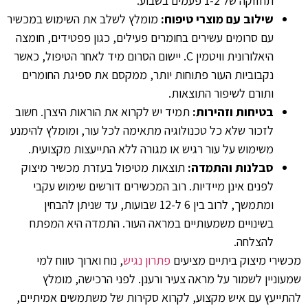
תחזוקה של 1-2 פעמים בשבוע.
שילוב עם מוצרי טיפוח:
מומלץ לשלב את השימוש במכשיר
עם סרומים עשירים בחומרים פעילים, כגון פפטידים, חומצה
היאלורונית וויטמין C. יישום הסרום מיד לאחר הטיפול, כאשר
נקבוביות העור פתוחות יותר, ממקסם את ספיגת החומרים
ותורם לשיפור התוצאות.
בטיחות וזהירות:
תמיד יש לקרוא את הוראות היצרן. חשוב
לזכור שלא כל טכנולוגיה מתאימה לכל עור, ומומלץ להימנע
משימוש על עור רגיש או מגורה ללא התייעצות מקצועית.
סבלנות והתמדה:
תוצאות מטיפול בעזרת מכשיר מיצוק
לפנים אינן מיידיות. רוב המכשירים דורשים שימוש עקבי
ומתמשך, לרוב בין 6 ל-12 שבועות, עד שניתן להבחין
בשינויים משמעותיים במראה העור. התמדה היא המפתח
להצלחה.
מכשירי מיצוק ביתיים מציעים
פתרון נגיש
, נוח וארוך טווח למי
שמעוניין לשמור על מראה צעיר ורענן. לפני הרכישה, מומלץ
להתייעץ עם איש מקצוע, לקרוא סקירות של משתמשים אמיתיים,