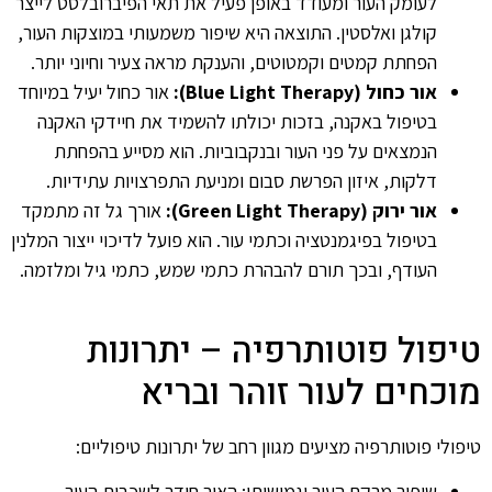
לעומק העור ומעודד באופן פעיל את תאי הפיברובלסט לייצר
קולגן ואלסטין. התוצאה היא שיפור משמעותי במוצקות העור,
הפחתת קמטים וקמטוטים, והענקת מראה צעיר וחיוני יותר.
אור כחול (Blue Light Therapy):
אור כחול יעיל במיוחד
בטיפול באקנה, בזכות יכולתו להשמיד את חיידקי האקנה
הנמצאים על פני העור ובנקבוביות. הוא מסייע בהפחתת
דלקות, איזון הפרשת סבום ומניעת התפרצויות עתידיות.
אור ירוק (Green Light Therapy):
אורך גל זה מתמקד
בטיפול בפיגמנטציה וכתמי עור. הוא פועל לדיכוי ייצור המלנין
העודף, ובכך תורם להבהרת כתמי שמש, כתמי גיל ומלזמה.
טיפול פוטותרפיה – יתרונות
מוכחים לעור זוהר ובריא
טיפולי פוטותרפיה מציעים מגוון רחב של יתרונות טיפוליים:
שיפור מרקם העור וגמישותו: האור חודר לשכבות העור