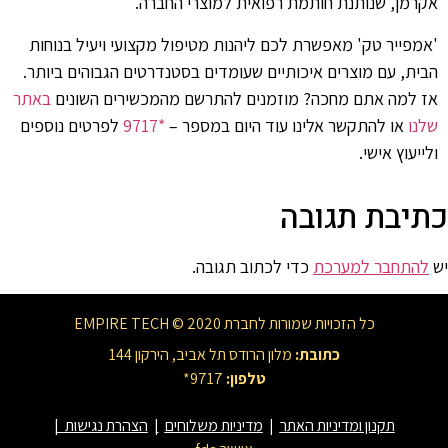
אקרמן, שנותנת חותמת רפואית למוצרי החברה.
'אמפייר טק' מאפשרת לכם ליהנות מטיפול מקצועי ויעיל בנוחות
הבית, עם מוצרים איכותיים שעומדים בסטנדרטים הגבוהים ביותר.
אז למה אתם מחכה? מוזמנים להתרשם מהמכשירים השונים
באתר
שלנו
או להתקשר אלינו עוד היום במספר –
*9717
לפרטים נוספים
ולייעוץ אישי.
כתיבת תגובה
יש
להתחבר למערכת
כדי לכתוב תגובה.
כל הזכויות שמורות לחברת EMPIRE TECH © 2020
כתובת:
מלון הרודס תל אביב, הירקון 144
טלפון:
9717*
תקנון ומדיניות האתר
|
מדיניות משלוחים
|
הצהרת נגישות
|