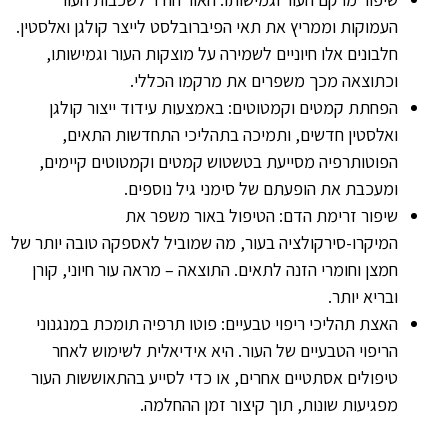
העמוקות וממריץ את תאי הפיברובלסט לייצר קולגן ואלסטין.
חלבונים אלו חיוניים לשמירה על מוצקות העור וגמישותו,
וכתוצאה מכך משפרים את מרקמו הכללי.
הפחתת קמטים וקמטוטים: באמצעות עידוד ייצור קולגן
ואלסטין חדשים, ותמיכה בתהליכי התחדשות התאים,
הפוטותרפיה מסייעת בטשטוש קמטים וקמטוטים קיימים,
ומעכבת את הופעתם של סימני גיל נוספים.
שיפור זרימת הדם: הטיפול באור משפר את
המיקרו-סירקולציה בעור, מה שמוביל לאספקה טובה יותר של
חמצן וחומרי הזנה לתאים. התוצאה – מראה עור חיוני, קורן
ובריא יותר.
האצת תהליכי ריפוי טבעיים: פוטו תרפיה תומכת במנגנוני
הריפוי הטבעיים של העור. היא אידיאלית לשימוש לאחר
טיפולים אסתטיים אחרים, או כדי לסייע בהתאוששות העור
מפגיעות שונות, תוך קיצור זמן ההחלמה.