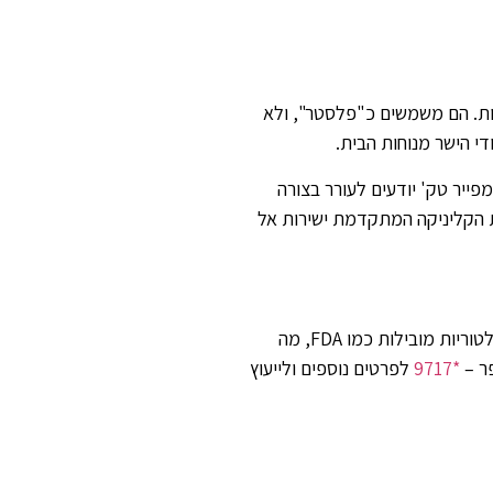
נות. הם משמשים כ"פלסטר", ולא
י הישר מנוחות הבית.
ייר טק' יודעים לעורר בצורה
ת הקליניקה המתקדמת ישירות אל
אחד היתרונות הבולטים של מכשירי 'אמפייר טק' טמון בבטיחותם וביעילותם. המוצרים עומדים בתקנים מחמירים, כולל אישורים מרשויות רגולטוריות מובילות כמו FDA, מה
ר –
*9717
לפרטים נוספים ולייעוץ