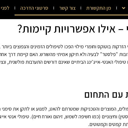
מן התקשורת
צור קשר
סרטוני הדרכה
לפני 
י – אילו אפשרויות קיימות?
רקות בוטוקס וחומרי מילוי הפכו לטיפולים הזמינים והנפוצים ביותר 
רובות "פלסטר" לבעיה ולא תיקון אמיתי מהשורש. האם קיימת דרך אח
פולי האנטי-אייג'ינג הביתיים שאינם דורשים התערבות פולשנית, ונציג 
ת עם התחום
פולים, המוצרים והטכניקות שמטרתם להאט, למנוע או לתקן את סימני 
סטין) וחיצוניים (כמו חשיפה לשמש, זיהום ואורח חיים). טיפולי אנטי א
חתת קמטים וקמטוטים.