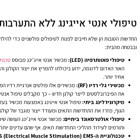
טיפולי אנטי אייגינג ללא התערבות
החדשות הטובות הן שלא חייבים לפנות לטיפולים פולשניים כדי להילחם ב
ובבטחה מהבית:
טיפולי פוטותרפיה (LED):
מכשיר אנטי אייג'ינג מבוסס
טכנולו
האור האדום לדוגמה, ידוע ביכולתו להמריץ את ייצור הקולגן 
אחיד יותר.
מכשירי גלי רדיו (RF):
מכשירים אלו פולטים אנרגיית רדיו המח
את הפיברובלסטים לייצר קולגן חדש – כך מקבלים טיפול אנטי איי
מיקרונידלינג ביתי:
טיפול אנטי אייגינג באמצעות מכשיר בעל 
הגוף, מזרז את התחדשות התאים ומעודד ייצור מוגבר של קולגן 
טיפולי אולטרסאונד ביתיים:
מכשור אנטי אייג'ינג העושה שי
ותורמים לעידוד תהליכי התחדשות תאים. אף שהם עדינים יותר מטיפולי HIFU מקצועיים, הם יכולים לסייע בשיפור כל
טכנולוגיית ה-EMS (Electrical Muscle Stimulation) EMS