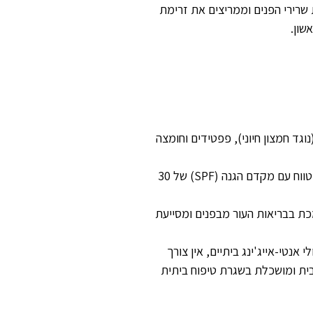
ים את שרירי הפנים וממריצים את זרימת
שון.
 חומרים פעילים: יש לשלב בשגרת הטיפוח היומית סרומים וקרמים המכילים חומרים פעילים כמו רטינואידים (ויטמין A), ויטמין C (נוגד חמצון חיוני), פפטידים וחומצה
הגנה בלתי מתפשרת מהשמש: חשיפה לשמש היא הגורם מספר אחד להזדקנות מוקדמת. הקפדה יומיומית על מריחת קרם הגנה רחב טווח עם מקדם הגנה (SPF) של 30
מכת בבריאות העור מבפנים ומסייעת
אנטי-אייג'ינג ביתיים, אין צורך
ית ומושכלת בשגרת טיפוח ביתית