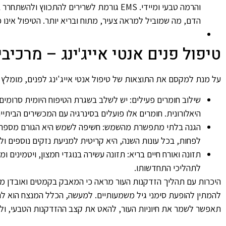
והרמה טבעי ומיידי. EMS גורמת לשרירים לה
הדם, מה שמוביל למראה צעיר, מתוח ובריא יותר. הטיפול אינו 
טיפול פנים אנטי אייג'ינג – מרכי
על מנת למקסם את התוצאות של טיפול אנטי אייג'ינג לפנים, מומלץ
היאלורונית. חומרים אלו פועלים בסינרגיה עם המכשירים הביתיים 
לפחות, בכל עונות השנה, היא קריטית למניעת נזקים נוספים ול
תזונה ואורח חיים בריא: תזונה עשירה בנוגדי חמצון, ויטמיני
לתהליכי התחדשותו.
היכרות עם תהליך הזדקנות העור מראה כי המאבק בקמטים ואובדן מוצקות 
להמתין להופעת סימני גיל משמעותיים. למעשה, הכלל המנצח הוא לה
תאפשר לשמר את חיוניות העור, להאט את קצב ההזדקנות הטבעי, וליה