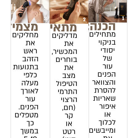
1
3
2
הכנה:
מצמידים
מתאימים:
מתחילים
מחליקים
מדליקים
בניקוי
את
את
יסודי
ראש
המכשיר,
של
הזהב
בוחרים
עור
בתנועות
את
הפנים
כלפי
מצב
והצוואר
מעלה
הטיפול
להסרת
לאורך
התרמי
שאריות
עור
הרצוי
איפור
הפנים.
(חם,
או
מטפלים
קר
לכלוך
כך
או
ומייבשים
במשך
רטט