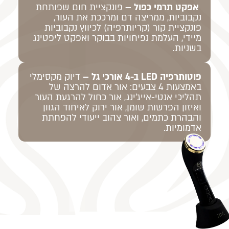
אפקט תרמי כפול –
פונקציית חום שפותחת
נקבוביות, ממריצה דם ומרככת את העור,
פונקציית קור (קריותרפיה) לכיווץ נקבוביות
מיידי, העלמת נפיחויות בבוקר ואפקט ליפטינג
בשניות.
פוטותרפיה LED ב-4 אורכי גל –
דיוק מקסימלי
באמצעות 4 צבעים: אור אדום להרצה של
תהליכי אנטי-אייג'ינג, אור כחול להרגעת העור
ואיזון הפרשות שומן, אור ירוק לאיחוד הגוון
והבהרת כתמים, ואור צהוב ייעודי להפחתת
אדמומיות.
נמאס לך
במקום
ממראה
פתרונות