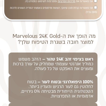
אני מאשר/ת את
מדיניות הפרטיות
ומסכים/ה לשימוש כמפורט בה.
אני מאשר/ת קבלת תוכן שיווקי, הצעות ופרסומים באמצעי המדיה השונים (לרבות
SMS ומייל)
מה הופך את ה-Marvelous 24K Gold
למוצר חובה בשגרת הטיפוח שלך?
ראש בציפוי זהב 24K טהור –
הזהב משמש
כמוליך אנרגטי עוצמתי שמחליק על עורך ברכות
ומעצים את האפקט של כל פעולה.
100% היפואלרגני ובטוח לעור –
בטוח
לחלוטין גם לעור הרגיש והעדין ביותר.
הטכנולוגיה הייחודית מבטיחה 0% גירויים,
אדמומיות או התפרצויות.