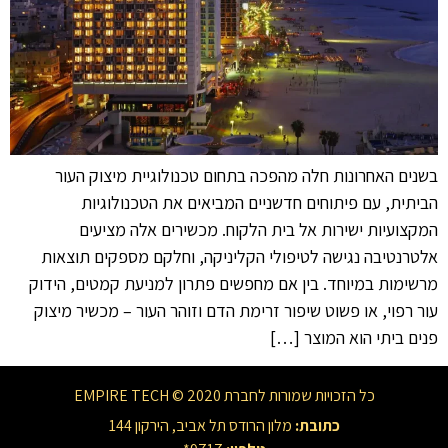
בשנים האחרונות חלה מהפכה בתחום טכנולוגיית מיצוק העור
הביתית, עם פיתוחים חדשניים המביאים את הטכנולוגיות
המקצועיות ישירות אל בית הלקוח. מכשירים אלה מציעים
אלטרנטיבה נגישה לטיפולי הקליניקה, וחלקם מספקים תוצאות
מרשימות במיוחד. בין אם מחפשים פתרון למניעת קמטים, הידוק
עור רפוי, או פשוט שיפור זרימת הדם וזוהר העור – מכשיר מיצוק
פנים ביתי הוא המוצר […]
כל הזכויות שמורות לחברת EMPIRE TECH © 2020
כתובת:
מלון הרודס תל אביב, הירקון 144