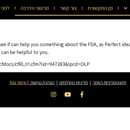
מן התקשורת
צור קשר
סרטוני הדרכה
לפני 
 see if can help you something about the FDA, as Perfect id
 can be helpful to you.
/cfdocs/cfRL/rl.cfm?lid=947283&lpcd=OLP
תקנון ומדיניות האתר
|
מדיניות משלוחים
|
הצהרת נגישות
|
אישור fda